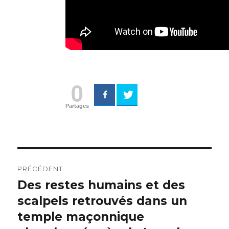
0
Partages
Navigation
PRÉCÉDENT
de
Des restes humains et des
Article
scalpels retrouvés dans un
précédent :
l’article
temple maçonnique