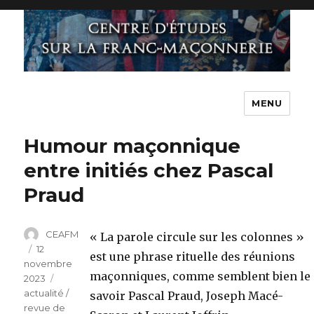
MENU
Humour maçonnique
entre initiés chez Pascal
Praud
Auteur
CEAFM
« La parole circule sur les colonnes »
Publié
12
est une phrase rituelle des réunions
novembre
le
maçonniques, comme semblent bien le
2023
Catégories
actualité /
savoir Pascal Praud, Joseph Macé-
revue de