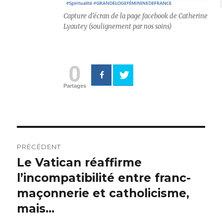
Capture d’écran de la page facebook de Catherine
Lyautey (soulignement par nos soins)
0
Partages
Navigation
PRÉCÉDENT
de
Le Vatican réaffirme
Article
l’incompatibilité entre franc-
précédent :
l’article
maçonnerie et catholicisme,
mais…