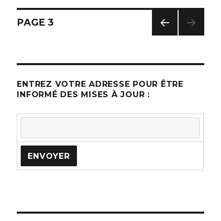
Navigation
PAGE
3
PAG
des
E
PRÉC
articles
ÉDE
NTE
ENTREZ VOTRE ADRESSE POUR ÊTRE
INFORMÉ DES MISES À JOUR :