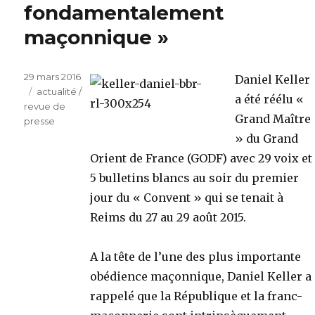
fondamentalement
maçonnique »
Publié
29 mars 2016
Daniel Keller
le
Catégories
actualité /
a été réélu «
revue de
Grand Maître
presse
» du Grand
Orient de France (GODF) avec 29 voix et
5 bulletins blancs au soir du premier
jour du « Convent » qui se tenait à
Reims du 27 au 29 août 2015.
A la tête de l’une des plus importante
obédience maçonnique, Daniel Keller a
rappelé que la République et la franc-