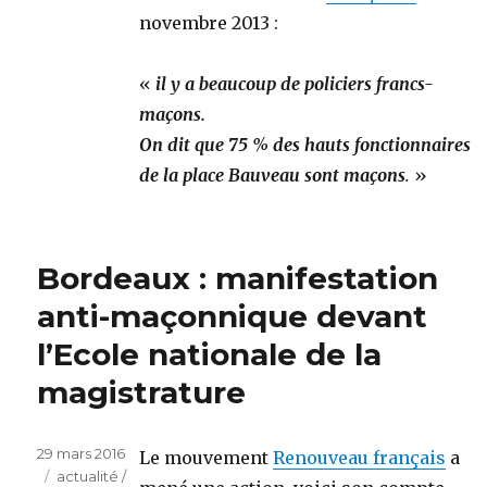
novembre 2013 :
«
il y a beaucoup de policiers francs-
maçons.
On dit que 75 % des hauts fonctionnaires
de la place Bauveau sont maçons
.
»
Bordeaux : manifestation
anti-maçonnique devant
l’Ecole nationale de la
magistrature
Publié
29 mars 2016
Le mouvement
Renouveau français
a
le
Catégories
actualité /