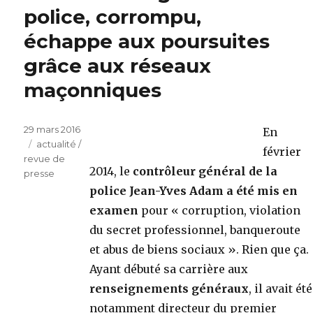
police, corrompu,
échappe aux poursuites
grâce aux réseaux
maçonniques
Publié
29 mars 2016
En
le
Catégories
actualité /
février
revue de
2014, le
contrôleur général de la
presse
police Jean-Yves Adam a été mis en
examen
pour « corruption, violation
du secret professionnel, banqueroute
et abus de biens sociaux ». Rien que ça.
Ayant débuté sa carrière aux
renseignements généraux
, il avait été
notamment directeur du premier