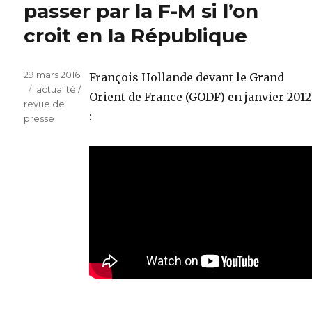
passer par la F-M si l’on
croit en la République
Publié
29 mars 2016
François Hollande devant le Grand
le
Catégories
actualité /
Orient de France (GODF) en janvier 2012
revue de
:
presse