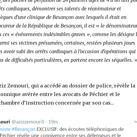
, des poches de perfusion de 24 patients âgés de 4 à 80 ans po
êts cardiaques, démontrer ses talents de réanimateur et
llègues d’une clinique de Besançon avec lesquels il était en
rocureur de la République de Besançon, il est « le dénominateu
ces « événements indésirables graves », comme les désigne 
rmi ses victimes présumées, certaines, restées plusieurs jours
 avoir subi des arrêts cardiaques à l’occasion d’opérations qui
s de difficultés particulières, en portent encore les séquelles.
ziz Zemouri, qui a accédé au dossier de police, révèle la
nnique avérée entre les avocats de Péchier et le
 chambre d’instruction concernée par son cas…