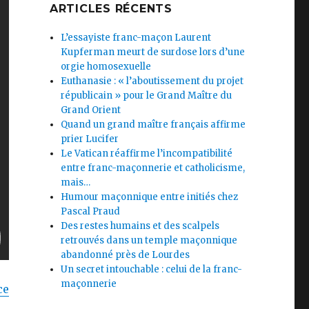
ARTICLES RÉCENTS
L’essayiste franc-maçon Laurent
Kupferman meurt de surdose lors d’une
orgie homosexuelle
Euthanasie : « l’aboutissement du projet
républicain » pour le Grand Maître du
Grand Orient
Quand un grand maître français affirme
prier Lucifer
Le Vatican réaffirme l’incompatibilité
entre franc-maçonnerie et catholicisme,
mais…
Humour maçonnique entre initiés chez
Pascal Praud
Des restes humains et des scalpels
retrouvés dans un temple maçonnique
abandonné près de Lourdes
Un secret intouchable : celui de la franc-
maçonnerie
ce