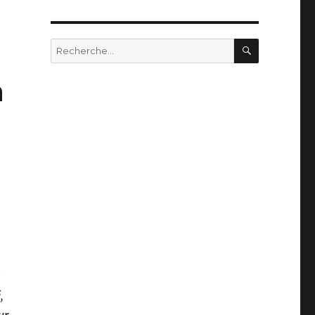
RECHERC
Recherche
pour
:
n
s
s
,