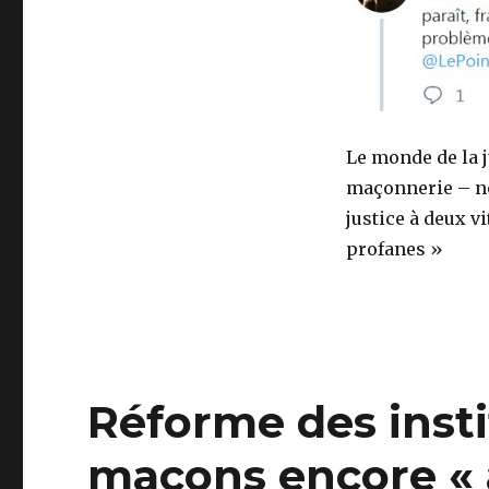
Le monde de la j
maçonnerie – no
justice à deux vi
profanes »
Réforme des instit
maçons encore «