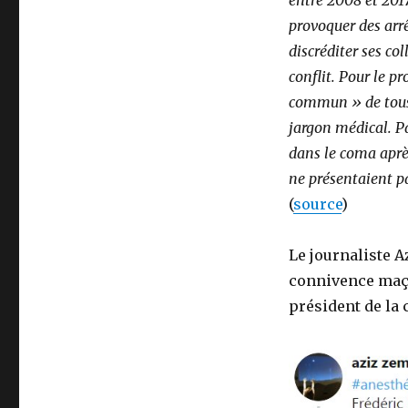
entre 2008 et 2017
provoquer des arr
discréditer ses co
conflit. Pour le p
commun » de tous 
jargon médical. Pa
dans le coma après
ne présentaient pa
(
source
)
Le journaliste A
connivence maço
président de la