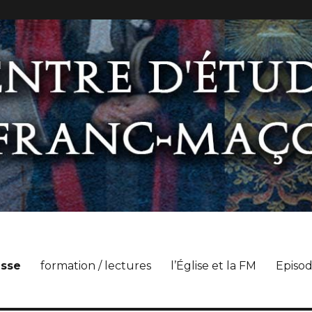
esse
formation / lectures
l’Église et la FM
Episod