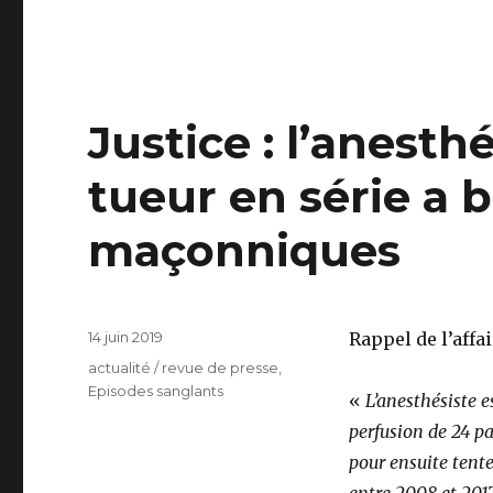
Justice : l’anesth
tueur en série a b
maçonniques
Publié
14 juin 2019
Rappel de l’affai
le
Catégories
actualité / revue de presse
,
Episodes sanglants
«
L’anesthésiste e
perfusion de 24 pa
pour ensuite tente