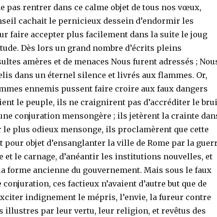
e pas rentrer dans ce calme objet de tous nos vœux,
seil cachait le pernicieux dessein d’endormir les
eur faire accepter plus facilement dans la suite le joug
tude. Dès lors un grand nombre d’écrits pleins
nsultes amères et de menaces Nous furent adressés ; Nou
lis dans un éternel silence et livrés aux flammes. Or,
mmes ennemis pussent faire croire aux faux dangers
ent le peuple, ils ne craignirent pas d’accréditer le brui
une conjuration mensongère ; ils jetèrent la crainte dan
ar le plus odieux mensonge, ils proclamèrent que cette
t pour objet d’ensanglanter la ville de Rome par la guer
e et le carnage, d’anéantir les institutions nouvelles, et
e la forme ancienne du gouvernement. Mais sous le faux
e conjuration, ces factieux n’avaient d’autre but que de
xciter indignement le mépris, l’envie, la fureur contre
illustres par leur vertu, leur religion, et revêtus des