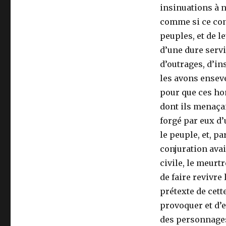
insinuations à n
comme si ce con
peuples, et de l
d’une dure servi
d’outrages, d’i
les avons enseve
pour que ces ho
dont ils menaçai
forgé par eux d’
le peuple, et, p
conjuration avai
civile, le meurtr
de faire revivr
prétexte de cett
provoquer et d’e
des personnages 