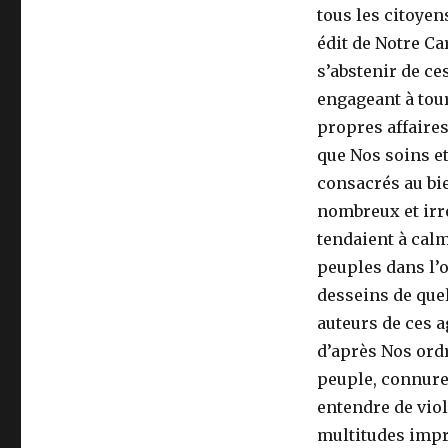
tous les citoyen
édit de Notre Car
s’abstenir de ce
engageant à tour
propres affaires
que Nos soins et
consacrés au bi
nombreux et irr
tendaient à calm
peuples dans l’or
desseins de que
auteurs de ces a
d’après Nos ord
peuple, connuren
entendre de viol
multitudes impr