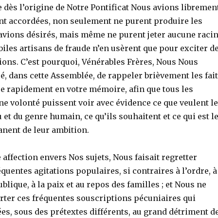
 dès l’origine de Notre Pontificat Nous avions libremen
nt accordées, non seulement ne purent produire les
 avions désirés, mais même ne purent jeter aucune raci
biles artisans de fraude n’en usèrent que pour exciter d
ions. C’est pourquoi, Vénérables Frères, Nous Nous
 dans cette Assemblée, de rappeler brièvement les fai
re rapidement en votre mémoire, afin que tous les
 volonté puissent voir avec évidence ce que veulent l
et du genre humain, ce qu’ils souhaitent et ce qui est l
anent de leur ambition.
 affection envers Nos sujets, Nous faisait regretter
quentes agitations populaires, si contraires à l’ordre, à
ublique, à la paix et au repos des familles ; et Nous ne
ter ces fréquentes souscriptions pécuniaires qui
es, sous des prétextes différents, au grand détriment d