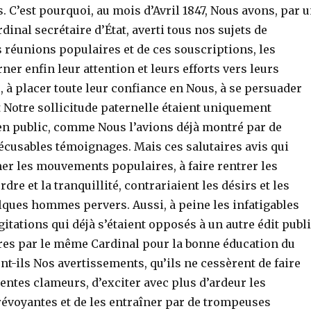
s. C’est pourquoi, au mois d’Avril 1847, Nous avons, par 
dinal secrétaire d’État, averti tous nos sujets de
s réunions populaires et de ces souscriptions, les
ner enfin leur attention et leurs efforts vers leurs
, à placer toute leur confiance en Nous, à se persuader
 Notre sollicitude paternelle étaient uniquement
en public, comme Nous l’avions déjà montré par de
écusables témoignages. Mais ces salutaires avis qui
er les mouvements populaires, à faire rentrer les
dre et la tranquillité, contrariaient les désirs et les
lques hommes pervers. Aussi, à peine les infatigables
gitations qui déjà s’étaient opposés à un autre édit publ
res par le même Cardinal pour la bonne éducation du
t-ils Nos avertissements, qu’ils ne cessèrent de faire
entes clameurs, d’exciter avec plus d’ardeur les
évoyantes et de les entraîner par de trompeuses