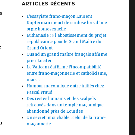
ARTICLES RÉCENTS
s,
L’essayiste franc-maçon Laurent
Kupferman meurt de surdose lors d’une
orgie homosexuelle
Euthanasie : « l’aboutissement du projet
républicain » pour le Grand Maître du
e
Grand Orient
Quand un grand maître français affirme
prier Lucifer
Le Vatican réaffirme l’incompatibilité
entre franc-maçonnerie et catholicisme,
mais…
Humour maçonnique entre initiés chez
Pascal Praud
Des restes humains et des scalpels
retrouvés dans un temple maçonnique
abandonné près de Lourdes
Un secret intouchable : celui de la franc-
du
maçonnerie