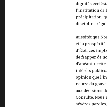
dignités ecclési
l’institution de 
précipitation, q
discipline régul
Aussitôt que Nou
et la prospérité
d’État, ces impl
de frapper de n
d’anéantir cette
intérêts public
opinion que l’in
nature du gouver
aux décisions de
Consulte, Nous 
sévères parole