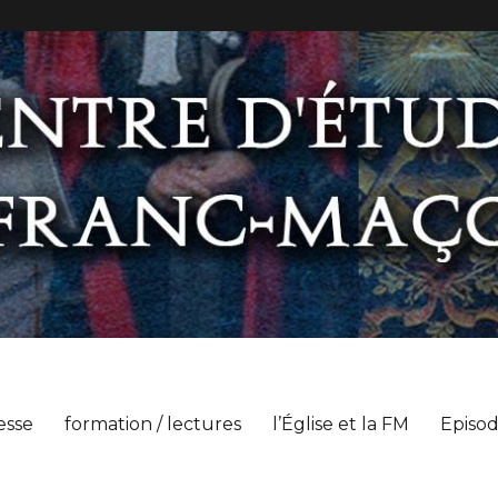
esse
formation / lectures
l’Église et la FM
Episod