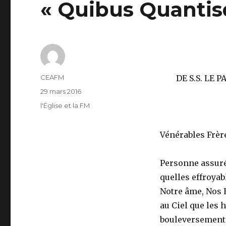
« Quibus Quantisq
Auteur
CEAFM
DE S.S. LE 
Publié
29 mars 2016
le
Catégories
l'Église et la FM
Vénérables Frèr
Personne assuré
quelles effroyab
Notre âme, Nos Ét
au Ciel que les 
bouleversements