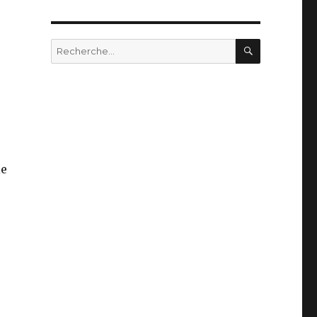
RECHERC
Recherche
pour
:
le